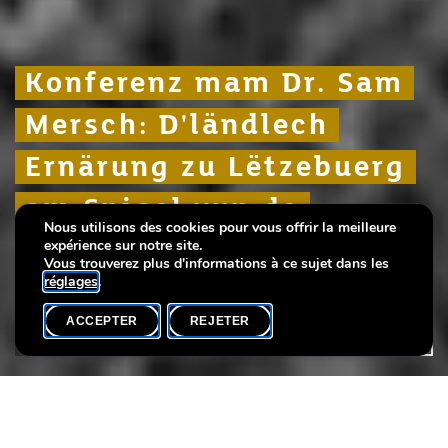
Konferenz mam Dr. Sam
Konferenz mam Dr. Sam
Konferenz mam Dr. Sam
Mersch: D'ländlech
Mersch: D'ländlech
Mersch: D'ländlech
Ernärung zu Lëtzebuerg
Ernärung zu Lëtzebuerg
Ernärung zu Lëtzebuerg
am Spigel vun de
am Spigel vun de
am Spigel vun de
Nous utilisons des cookies pour vous offrir la meilleure
Flouernimm
Flouernimm
Flouernimm
expérience sur notre site.
Vous trouverez plus d'informations à ce sujet dans les
réglages
.
ACCEPTER
REJETER
AGENDA
PARTAGER
Langue(s)