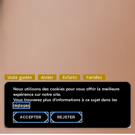
Visite guidée
Visite guidée
Visite guidée
Atelier
Atelier
Atelier
Enfants
Enfants
Enfants
Familles
Familles
Familles
Nous utilisons des cookies pour vous offrir la meilleure
Mélusine et Sigefroid
Mélusine et Sigefroid
Mélusine et Sigefroid
expérience sur notre site.
Vous trouverez plus d'informations à ce sujet dans les
réglages
.
ACCEPTER
REJETER
AGENDA
PARTAGER