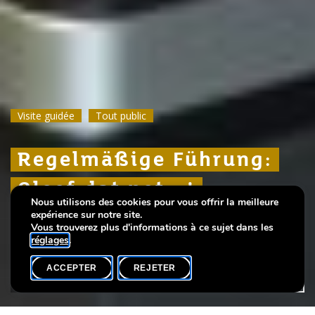
Visite guidée
Visite guidée
Visite guidée
Tout public
Tout public
Tout public
Regelmäßige Führung:
Regelmäßige Führung:
Regelmäßige Führung:
Gleef dat net...!
Gleef dat net...!
Gleef dat net...!
Nous utilisons des cookies pour vous offrir la meilleure
expérience sur notre site.
Théories du complot, hier et aujourd’hui
Théories du complot, hier et aujourd’hui
Théories du complot, hier et aujourd’hui
Vous trouverez plus d'informations à ce sujet dans les
réglages
.
ACCEPTER
REJETER
AGENDA
PARTAGER