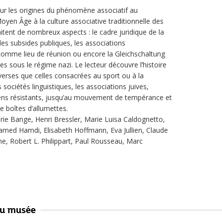
 sur les origines du phénomène associatif au
yen Âge à la culture associative traditionnelle des
raitent de nombreux aspects : le cadre juridique de la
 des subsides publiques, les associations
 comme lieu de réunion ou encore la Gleichschaltung
 sous le régime nazi. Le lecteur découvre l’histoire
diverses que celles consacrées au sport ou à la
sociétés linguistiques, les associations juives,
ciens résistants, jusqu’au mouvement de tempérance et
e boîtes d’allumettes.
rie Bange, Henri Bressler, Marie Luisa Caldognetto,
amed Hamdi, Elisabeth Hoffmann, Eva Jullien, Claude
e, Robert L. Philippart, Paul Rousseau, Marc
au musée