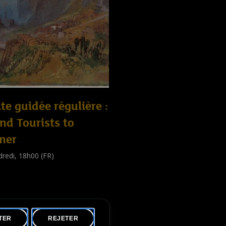
ite guidée régulière :
nd Tourists to
ner
redi, 18h00 (FR)
e guidée
public
)
TER
REJETER