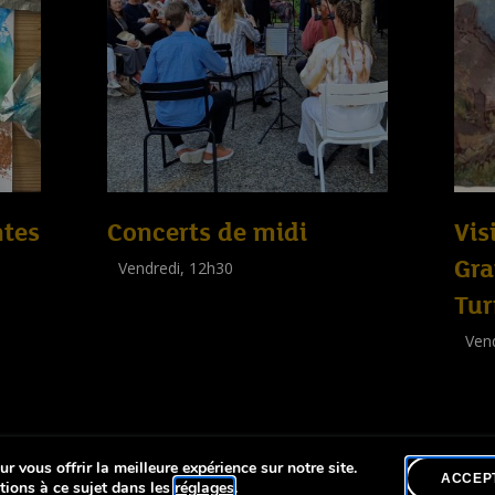
ntes
Concerts de midi
Vis
Gra
Vendredi, 12h30
(
Tout public
)
Tur
Vend
Visit
(
Tout 
r vous offrir la meilleure expérience sur notre site.
lité
ACCEP
tions à ce sujet dans les
réglages
.