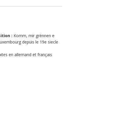
ition :
Komm, mir grënnen e
 Luxembourg depuis le 19e siecle
textes en allemand et français