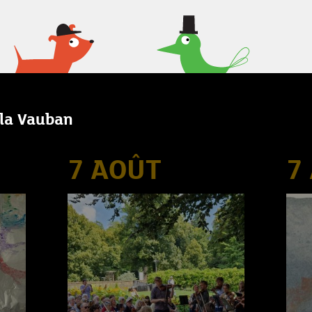
lla Vauban
7 AOÛT
7