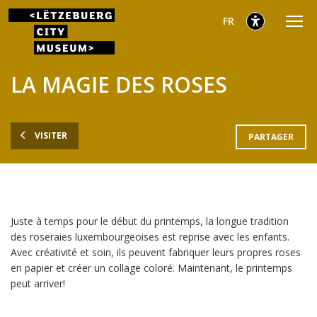
Aller
Aller
Aller
sélectionnés
Français
FR
au
au
au
menu
contenu
pied
sélectionnés
principal
de
LA MAGIE DES ROSES
page
VISITER
PARTAGER
Juste à temps pour le début du printemps, la longue tradition
des roseraies luxembourgeoises est reprise avec les enfants.
Avec créativité et soin, ils peuvent fabriquer leurs propres roses
en papier et créer un collage coloré. Maintenant, le printemps
peut arriver!