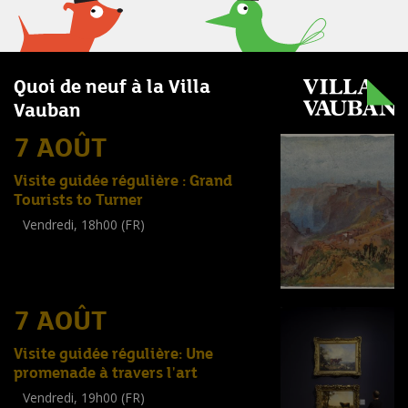
Quoi de neuf à la Villa
Vauban
7 AOÛT
Visite guidée régulière : Grand
Tourists to Turner
Vendredi, 18h00 (FR)
Visite guidée
(
Tout public
)
7 AOÛT
Visite guidée régulière: Une
promenade à travers l'art
Vendredi, 19h00 (FR)