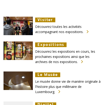
Visiter
Visiter
Visiter
Découvrez toutes les activitiés
accompagnant nos expositions.
Expositions
Expositions
Expositions
Découvrez les expositions en cours, les
prochaines expositions ainsi que les
archives de nos expositions.
Le Musée
Le Musée
Le Musée
Le musée donne vie de manière originale à
l'histoire plus que millénaire de
Luxembourg.
Digital
Digital
Digital