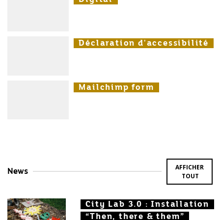
Déclaration d'accessibilité
Déclaration d'accessibilité
Déclaration d'accessibilité
Mailchimp form
Mailchimp form
Mailchimp form
AFFICHER
News
TOUT
City Lab 3.0 : Installation
City Lab 3.0 : Installation
City Lab 3.0 : Installation
“Then, there & them”
“Then, there & them”
“Then, there & them”