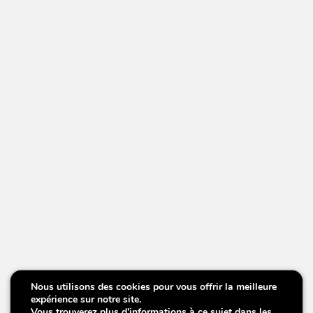
Nous utilisons des cookies pour vous offrir la meilleure
Please meet.....Mil!
Please meet.....Mil!
Please meet.....Mil!
expérience sur notre site.
Vous trouverez plus d'informations à ce sujet dans les