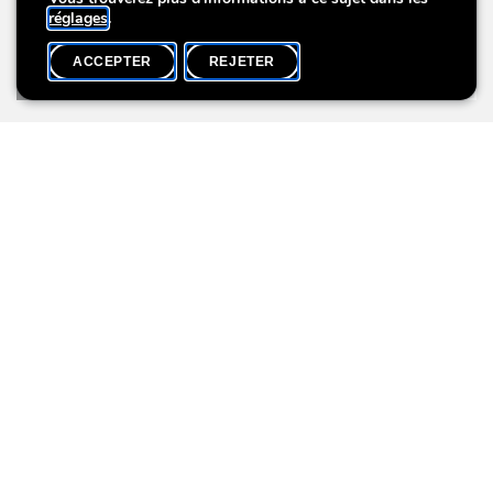
réglages
.
ACCEPTER
REJETER
ACCUEIL
PARTAGER
L
Ech weisen iech op eisem Site an och an eise Publikatiounen,
ëmmer op Aktivitéiten hinn déi speziell fir Kanner a Schoule
ausgeschafft goufen.
Aktiviéite fir Schoulen
Aktivitéite fir Kanner
Wat een soss nach iwwert mech wësse soll
Numm:
Mil aus der Hossegässel
Adresse:
Lëtzebuerg City Museum, 38, rue du Marché-aux-