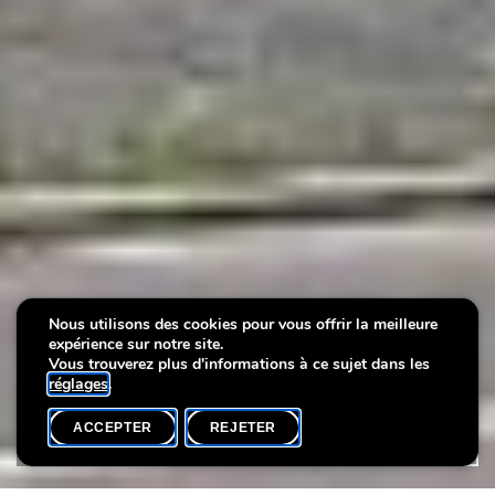
Nous utilisons des cookies pour vous offrir la meilleure
Musées partenaires
Musées partenaires
Musées partenaires
expérience sur notre site.
Vous trouverez plus d'informations à ce sujet dans les
réglages
.
ACCEPTER
REJETER
LE MUSÉE
PARTAGER