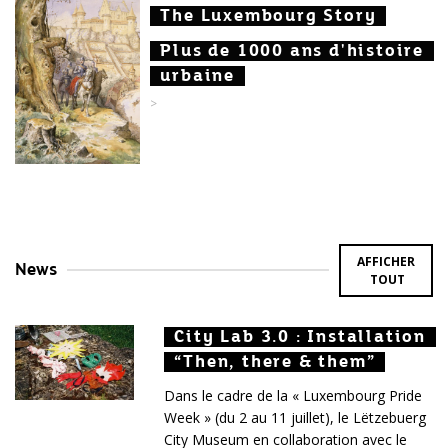
The Luxembourg Story
The Luxembourg Story
The Luxembourg Story
Plus de 1000 ans d'histoire
Plus de 1000 ans d'histoire
Plus de 1000 ans d'histoire
urbaine
urbaine
urbaine
>
AFFICHER
News
TOUT
City Lab 3.0 : Installation
City Lab 3.0 : Installation
City Lab 3.0 : Installation
“Then, there & them”
“Then, there & them”
“Then, there & them”
Dans le cadre de la « Luxembourg Pride
Week » (du 2 au 11 juillet), le Lëtzebuerg
City Museum en collaboration avec le