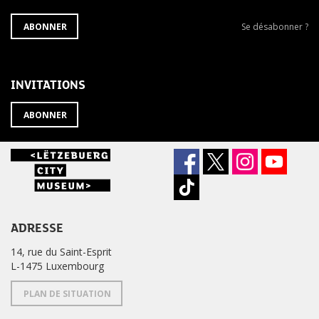
S'ABONNER
Se
ABONNER
Se désabonner ?
À
désabonner
LA
de
NEWSLETTER
la
newsletter
INVITATIONS
?
ABONNER
ADRESSE
14, rue du Saint-Esprit
L-1475 Luxembourg
PLAN DE SITUATION